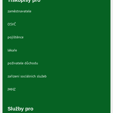
Tiskopisy pro
zaměstnavatele
OSVČ
pojištěnce
lékaře
poživatele důchodu
zařízení sociálních služeb
JMHZ
Služby pro