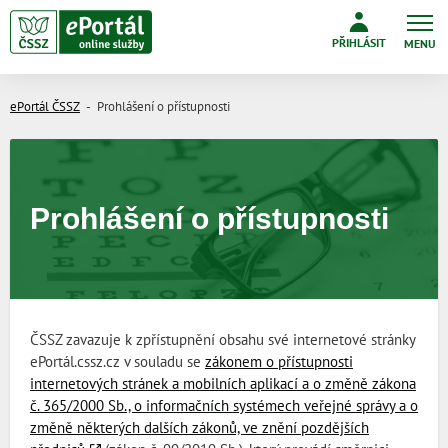
PŘIHLÁSIT
MENU
ePortál ČSSZ
Prohlášení o přístupnosti
Prohlášení o přístupnosti
ČSSZ zavazuje k zpřístupnění obsahu své internetové stránky
ePortál.cssz.cz v souladu se
zákonem o přístupnosti
internetových stránek a mobilních aplikací a o změně zákona
č. 365/2000 Sb., o informačních systémech veřejné správy a o
změně některých dalších zákonů, ve znění pozdějších