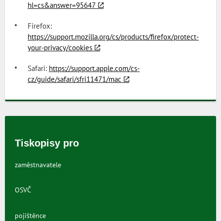
hl=cs&answer=95647
Firefox:
https://support.mozilla.org/cs/products/firefox/protect-
your-privacy/cookies
Safari:
https://support.apple.com/cs-
cz/guide/safari/sfri11471/mac
Tiskopisy pro
zaměstnavatele
OSVČ
pojištěnce