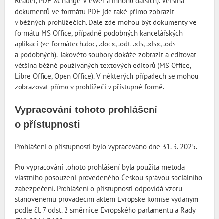
Reader, PDF-XChange Viewer a mnoho dalších). Většina
dokumentů ve formátu PDF jde také přímo zobrazit
v běžných prohlížečích. Dále zde mohou být dokumenty ve
formátu MS Office, případně podobných kancelářských
aplikací (ve formátech.doc, .docx, .odt, .xls, .xlsx, .ods
a podobných). Takovéto soubory dokáže zobrazit a editovat
většina běžně používaných textových editorů (MS Office,
Libre Office, Open Office). V některých případech se mohou
zobrazovat přímo v prohlížeči v přístupné formě.
Vypracování tohoto prohlášení
o přístupnosti
Prohlášení o přístupnosti bylo vypracováno dne 31. 3. 2025.
Pro vypracování tohoto prohlášení byla použita metoda
vlastního posouzení provedeného Českou správou sociálního
zabezpečení. Prohlášení o přístupnosti odpovídá vzoru
stanovenému prováděcím aktem Evropské komise vydaným
podle čl. 7 odst. 2 směrnice Evropského parlamentu a Rady