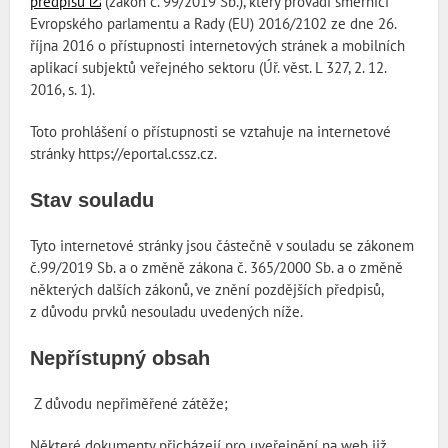
předpisů
(zákon č. 99/2019 Sb.), který provádí směrnici
Evropského parlamentu a Rady (EU) 2016/2102 ze dne 26.
října 2016 o přístupnosti internetových stránek a mobilních
aplikací subjektů veřejného sektoru (Úř. věst. L 327, 2. 12.
2016, s. 1).
Toto prohlášení o přístupnosti se vztahuje na internetové
stránky https://eportal.cssz.cz.
Stav souladu
Tyto internetové stránky jsou částečně v souladu se zákonem
č.99/2019 Sb. a o změně zákona č. 365/2000 Sb. a o změně
některých dalších zákonů, ve znění pozdějších předpisů,
z důvodu prvků nesouladu uvedených níže.
Nepřístupný obsah
Z důvodu nepřiměřené zátěže;
Některé dokumenty přicházejí pro uveřejnění na web již