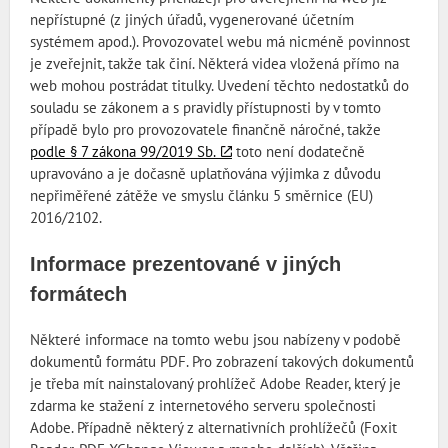
nepřístupné (z jiných úřadů, vygenerované účetním
systémem apod.). Provozovatel webu má nicméně povinnost
je zveřejnit, takže tak činí. Některá videa vložená přímo na
web mohou postrádat titulky. Uvedení těchto nedostatků do
souladu se zákonem a s pravidly přístupnosti by v tomto
případě bylo pro provozovatele finančně náročné, takže
podle § 7 zákona 99/2019 Sb.
toto není dodatečně
upravováno a je dočasně uplatňována výjimka z důvodu
nepřiměřené zátěže ve smyslu článku 5 směrnice (EU)
2016/2102.
Informace prezentované v jiných
formátech
Některé informace na tomto webu jsou nabízeny v podobě
dokumentů formátu PDF. Pro zobrazení takových dokumentů
je třeba mít nainstalovaný prohlížeč Adobe Reader, který je
zdarma ke stažení z internetového serveru společnosti
Adobe. Případně některý z alternativních prohlížečů (Foxit