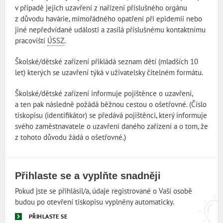
v případě jejich uzavření z nařízení příslušného orgánu
z důvodu havárie, mimořádného opatření při epidemii nebo
jiné nepředvídané události a zasílá příslušnému kontaktnímu
pracovišti
ÚSSZ
.
Školské/dětské zařízení přikládá seznam dětí (mladších 10
let) kterých se uzavření týká v uživatelsky čitelném formátu.
Školské/dětské zařízení informuje pojištěnce o uzavření,
a ten pak následně požádá běžnou cestou o ošetřovné. (Číslo
tiskopisu (identifikátor) se předává pojištěnci, který informuje
svého zaměstnavatele o uzavření daného zařízení a o tom, že
z tohoto důvodu žádá o ošetřovné.)
Přihlaste se a vyplňte snadněji
Pokud jste se přihlásil/a, údaje registrované o Vaší osobě
budou po otevření tiskopisu vyplněny automaticky.
PŘIHLASTE SE