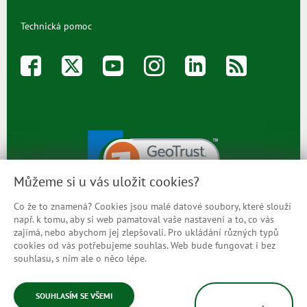
Technická pomoc
Můžeme si u vás uložit cookies?
Co že to znamená? Cookies jsou malé datové soubory, které slouží
např. k tomu, aby si web pamatoval vaše nastavení a to, co vás
zajímá, nebo abychom jej zlepšovali. Pro ukládání různých typů
cookies od vás potřebujeme souhlas. Web bude fungovat i bez
Prohlášení o přístupnosti
souhlasu, s ním ale o něco lépe.
Mapa stránek
SOUHLASÍM SE VŠEMI