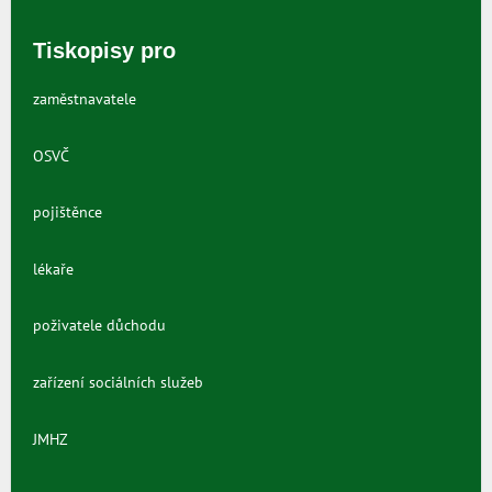
Tiskopisy pro
zaměstnavatele
OSVČ
pojištěnce
lékaře
poživatele důchodu
zařízení sociálních služeb
JMHZ