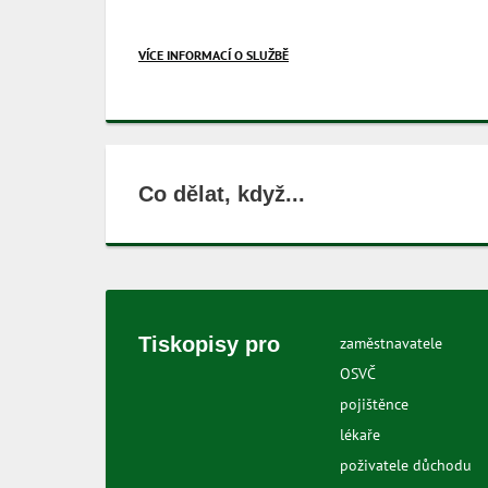
VÍCE INFORMACÍ O SLUŽBĚ
Co dělat, když...
Tiskopisy pro
zaměstnavatele
OSVČ
pojištěnce
lékaře
poživatele důchodu