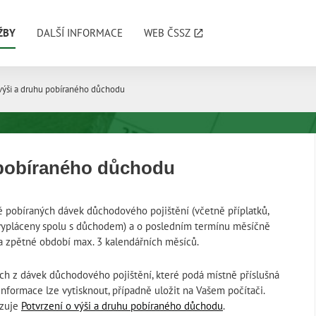
ŽBY
DALŠÍ INFORMACE
WEB ČSSZ
výraz
výši a druhu pobíraného důchodu
 pobíraného důchodu
ě pobíraných dávek důchodového pojištění (včetně příplatků,
ou vypláceny spolu s důchodem) a o posledním termínu měsíčně
za zpětné období max. 3 kalendářních měsíců.
ch z dávek důchodového pojištění, které podá místně příslušná
nformace lze vytisknout, případně uložit na Vašem počítači.
azuje
Potvrzení o výši a druhu pobíraného důchodu
.