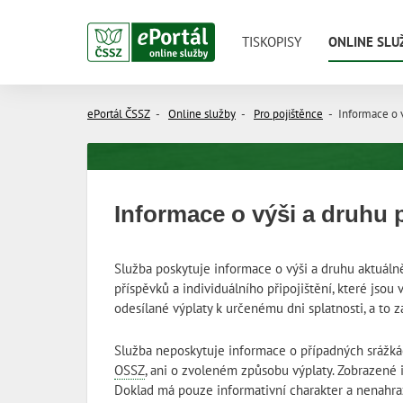
TISKOPISY
ONLINE SLU
Hledaný 
ePortál ČSSZ
Online služby
Pro pojištěnce
Informace o 
Informace o výši a druhu
Služba poskytuje informace o výši a druhu aktuáln
příspěvků a individuálního připojištění, které js
odesílané výplaty k určenému dni splatnosti, a to 
Služba neposkytuje informace o případných srážká
OSSZ
, ani o zvoleném způsobu výplaty. Zobrazené i
Doklad má pouze informativní charakter a nenahr