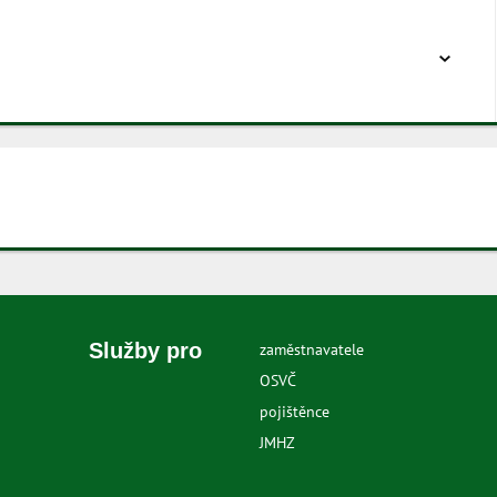
Služby pro
zaměstnavatele
OSVČ
pojištěnce
JMHZ